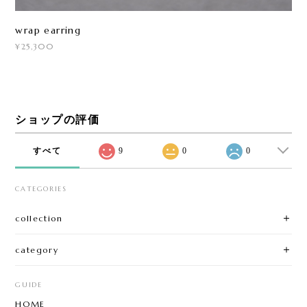
wrap earring
¥25,300
ショップの評価
すべて
9
0
0
CATEGORIES
collection
category
GUIDE
HOME