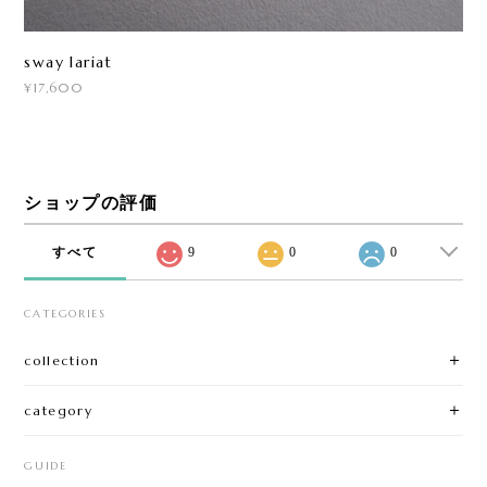
sway lariat
¥17,600
ショップの評価
すべて
9
0
0
CATEGORIES
collection
category
GUIDE