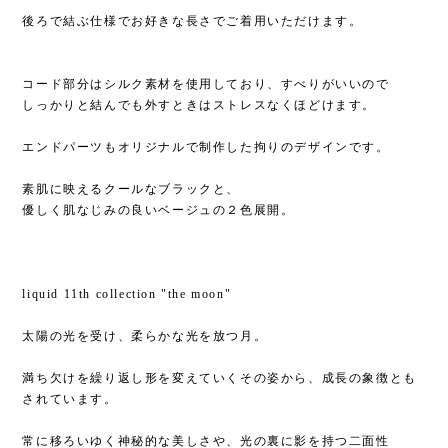
後ろで結ぶ仕様でお好きな長さでご着用いただけます。
コード部分はシルク素材を使用しており、すべりがいいので
しっかりと結んでも外すときはストレスなくほどけます。
エンドパーツもオリジナルで制作した拘りのデザインです。
素肌に映えるクールなブラックと、
優しく肌なじみの良いベージュの２色展開。
liquid 11th collection "the moon"
太陽の光を受け、柔らかな光を放つ月。
満ち欠けを繰り返し形を変えていくその姿から、成長の象徴とも
されています。
常に移ろいゆく神秘的な美しさや、光の裏に影を持つ二面性