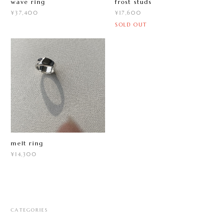
wave ring
frost studs
¥37,400
¥17,600
SOLD OUT
melt ring
¥14,300
CATEGORIES