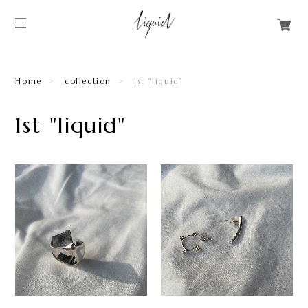
Home
collection
1st "liquid"
1st "liquid"