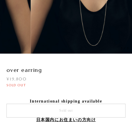
3
/
3
over earring
¥19,800
SOLD OUT
International shipping available
Sold out
日本国内にお住まいの方向け