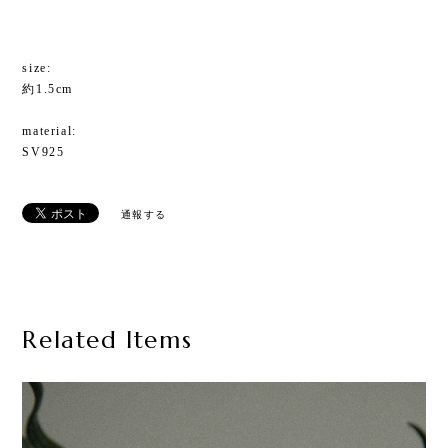
size:
約1.5cm
material:
SV925
通報する
Related Items