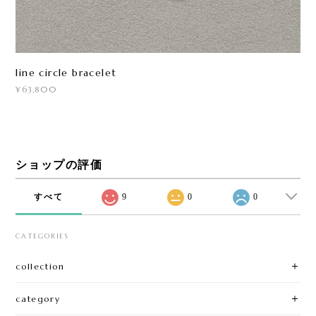
line circle bracelet
¥63,800
ショップの評価
すべて
9
0
0
CATEGORIES
collection
category