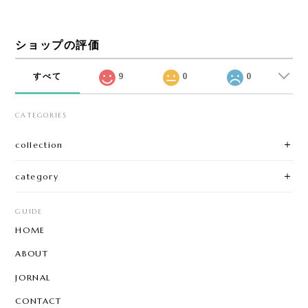
ショップの評価
すべて
9
0
0
CATEGORIES
collection
category
GUIDE
HOME
ABOUT
JORNAL
CONTACT