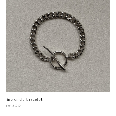
line circle bracelet
¥63,800