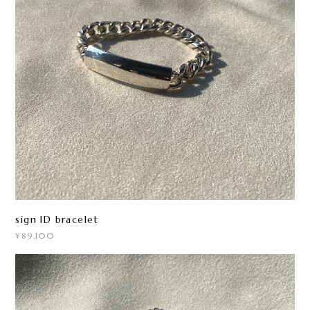
sign ID bracelet
¥89,100