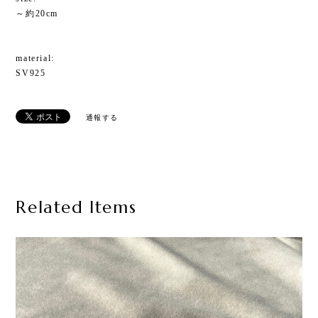
～約20cm
material:
SV925
通報する
Related Items