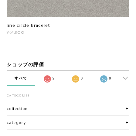
line circle bracelet
¥63,800
ショップの評価
すべて
9
0
0
CATEGORIES
collection
category