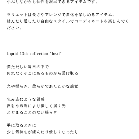
小ぶりながらも個性を演出できるアイテムです。
ラリエットは長さやアレンジで変化を楽しめるアイテム。
結んだり通したり自由なスタイルでコーディネートを楽しんでく
ださい。
liquid 13th collection "heal"
慌ただしい毎日の中で
何気なくそこにあるものから受け取る
光や揺らぎ、柔らかであたたかな感覚
包み込むような質感
反射や透過により優しく届く光
とどまることのない揺らぎ
手に取るときに
少し気持ちが緩んだり優しくなったり