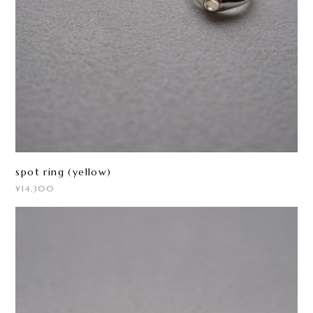
spot ring (yellow)
¥14,300