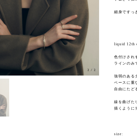
細身ですっ
liquid 12th
色付けされ
ラインのみ
2
/
2
強弱のある
ベースに重
自由にたど
線を曲げた
描くようにデザ
size: