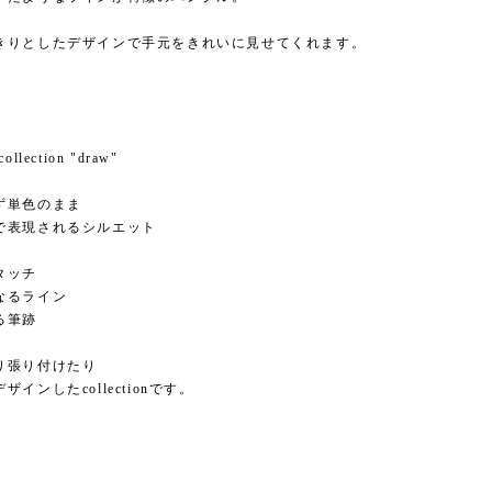
きりとしたデザインで手元をきれいに見せてくれます。
 collection "draw"
ず単色のまま
で表現されるシルエット
タッチ
なるライン
る筆跡
り張り付けたり
インしたcollectionです。