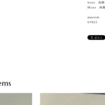
Ssize 内
Msize 内
material:
SV925
ems