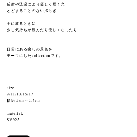
反射や透過により優しく届く光
とどまることのない揺らぎ
手に取るときに
少し気持ちが緩んだり優しくなったり
日常にある癒しの景色を
テーマにしたcollectionです。
size:
9/11/13/15/17
幅約１cm～2.4cm
material:
SV925