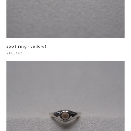
spot ring (yellow)
¥14,300