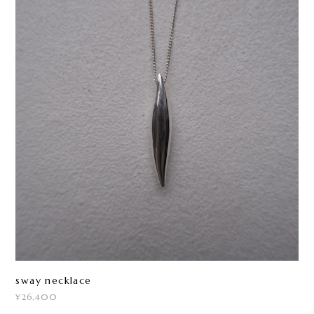
sway necklace
¥26,400