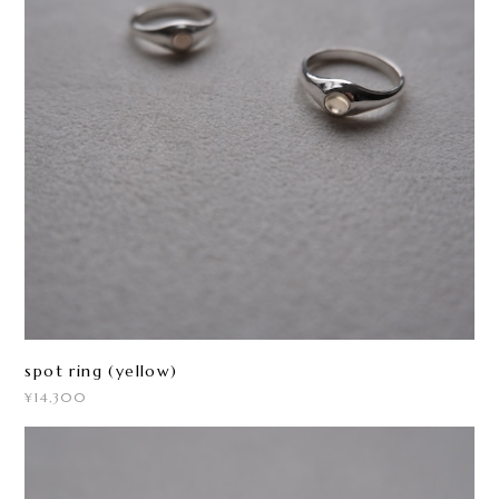
spot ring (yellow)
¥14,300